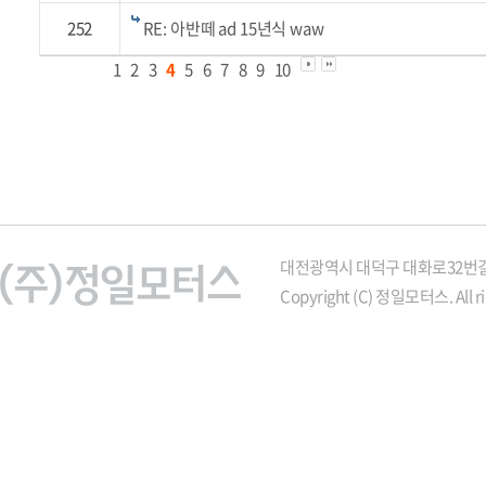
252
RE: 아반떼 ad 15년식 waw
1
2
3
4
5
6
7
8
9
10
대전광역시 대덕구 대화로32번길 21
Copyright (C) 정일모터스. All ri